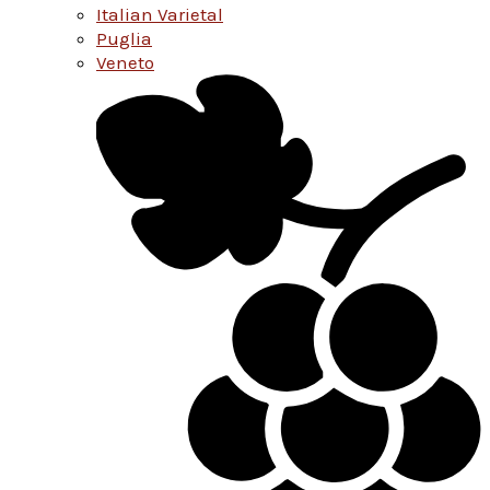
Italian Varietal
Puglia
Veneto