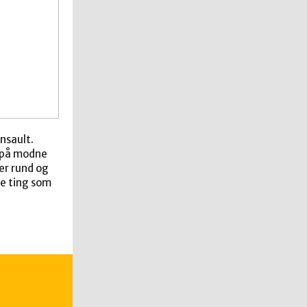
nsault.
n på modne
er rund og
ge ting som
.