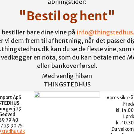
åbningstider:
"Bestil og hent"
 bestiller bare dine vine på
info@thingstedhus
ler vi dem frem til afhentning, når det passer di
thingstedhus.dk kan du se de fleste vine, som v
Vi vedlægger en nota, som du kan betale med M
eller bankoverførsel.
Med venlig hilsen
THINGSTEDHUS
import ApS
Vores sikre å
STEDHUS
Fred
orgvej 29
kl. 14.00
Gedved
Lørd
 89 79 40
kl. 10.30
27 29 90 75
Du velkomm
stedhus.dk