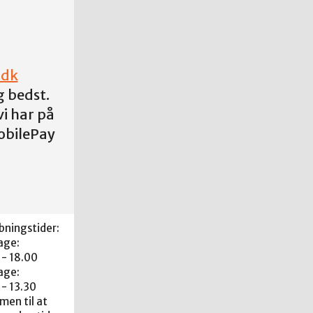
.dk
g bedst.
i har på
obilePay
bningstider:
age:
 - 18.00
age:
 - 13.30
en til at