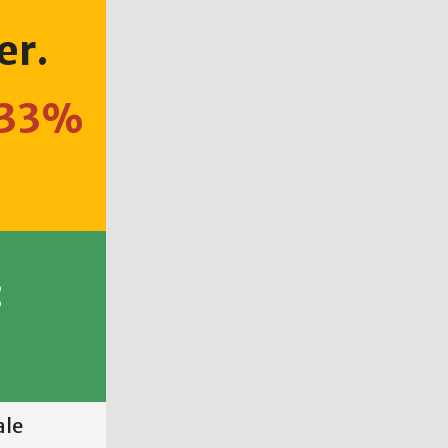
er.
,333%
:
ale