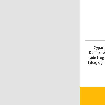
Cypari
Den har e
røde frug
fyldig og 