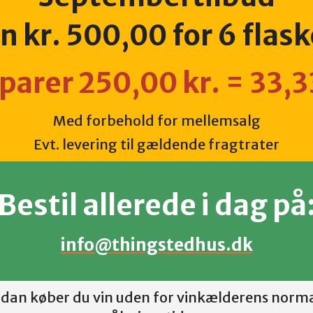
un
kr. 500,00 for 6 flask
parer 250,00 kr. = 33
Med forbehold for mellemsalg
Evt. levering til gældende fragtrater
Bestil allerede i dag på
info@thingstedhus.dk
dan køber du vin uden for vinkælderens norm