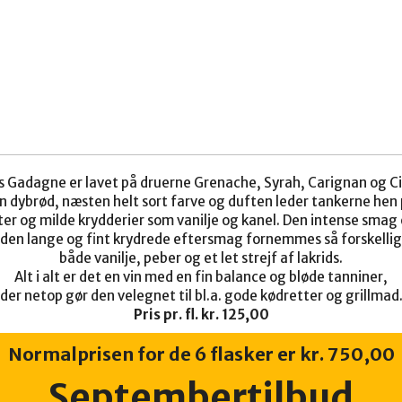
s Gadagne er lavet på druerne Grenache, Syrah, Carignan og Ci
n dybrød, næsten helt sort farve og duften leder tankerne he
ter og milde krydderier som vanilje og kanel. Den intense smag 
i den lange og fint krydrede eftersmag fornemmes så forskelli
både vanilje, peber og et let strejf af lakrids.
Alt i alt er det en vin med en fin balance og bløde tanniner,
der netop gør den velegnet til bl.a. gode kødretter og grillmad
Pris pr. fl. kr. 125,00
Normalprisen for de 6 flasker er kr. 750,00
Septembertilbud