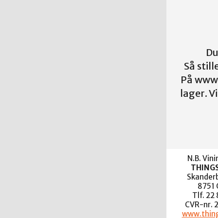
Du
Så stil
På www.
lager. 
N.B. Vin
THING
Skanderb
8751 
Tlf. 22
CVR-nr. 
www.thing