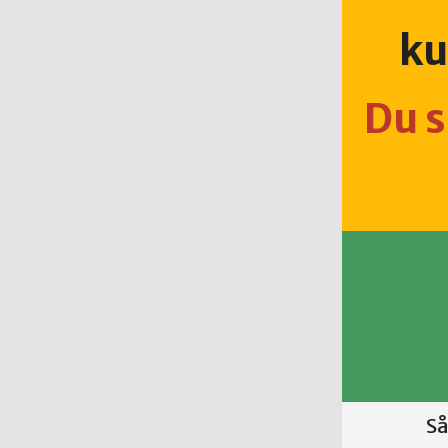
k
Du s
Så