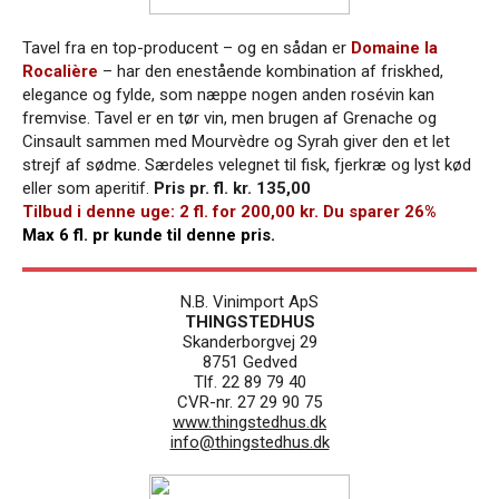
Tavel fra en top-producent – og en sådan er
Domaine la
Rocalière
– har den enestående kombination af friskhed,
elegance og fylde, som næppe nogen anden rosévin kan
fremvise. Tavel er en tør vin, men brugen af Grenache og
Cinsault sammen med Mourvèdre og Syrah giver den et let
strejf af sødme. Særdeles velegnet til fisk, fjerkræ og lyst kød
eller som aperitif.
Pris pr. fl. kr. 135,00
Tilbud i denne uge: 2 fl. for 200,00 kr. Du sparer 26%
Max 6 fl. pr kunde til denne pris.
N.B. Vinimport ApS
THINGSTEDHUS
Skanderborgvej 29
8751 Gedved
Tlf. 22 89 79 40
CVR-nr. 27 29 90 75
www.thingstedhus.dk
info@thingstedhus.dk