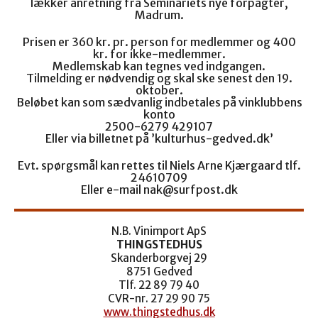
lækker anretning fra Seminariets nye forpagter,
Madrum.
Prisen er 360 kr. pr. person for medlemmer og 400
kr. for ikke-medlemmer.
Medlemskab kan tegnes ved indgangen.
Tilmelding er nødvendig og skal ske senest den 19.
oktober.
Beløbet kan som sædvanlig indbetales på vinklubbens
konto
2500-6279 429107
Eller via billetnet på ’kulturhus-gedved.dk’
Evt. spørgsmål kan rettes til Niels Arne Kjærgaard tlf.
24610709
Eller e-mail nak@surfpost.dk
N.B. Vinimport ApS
THINGSTEDHUS
Skanderborgvej 29
8751 Gedved
Tlf. 22 89 79 40
CVR-nr. 27 29 90 75
www.thingstedhus.dk