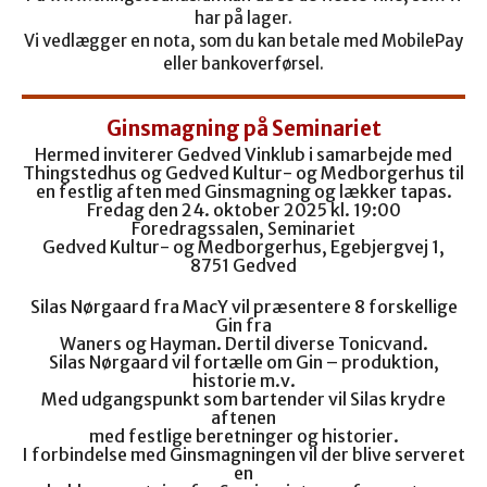
har på lager.
Vi vedlægger en nota, som du kan betale med MobilePay
eller bankoverførsel.
Ginsmagning på Seminariet
Hermed inviterer Gedved Vinklub i samarbejde med
Thingstedhus og Gedved Kultur- og Medborgerhus til
en festlig aften med Ginsmagning og lækker tapas.
Fredag den 24. oktober 2025 kl. 19:00
Foredragssalen, Seminariet
Gedved Kultur- og Medborgerhus, Egebjergvej 1,
8751 Gedved
Silas Nørgaard fra MacY vil præsentere 8 forskellige
Gin fra
Waners og Hayman. Dertil diverse Tonicvand.
Silas Nørgaard vil fortælle om Gin – produktion,
historie m.v.
Med udgangspunkt som bartender vil Silas krydre
aftenen
med festlige beretninger og historier.
I forbindelse med Ginsmagningen vil der blive serveret
en