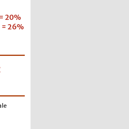
. = 20%
r. = 26%
:
ale