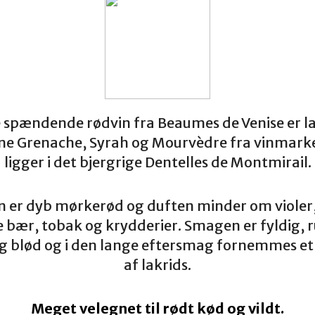
spændende rødvin fra Beaumes de Venise er l
ne Grenache, Syrah og Mourvèdre fra vinmarke
ligger i det bjergrige Dentelles de Montmirail.
n er dyb mørkerød og duften minder om violer,
bær, tobak og krydderier. Smagen er fyldig, 
ig blød og i den lange eftersmag fornemmes et l
af lakrids.
Meget velegnet til rødt kød og vildt.