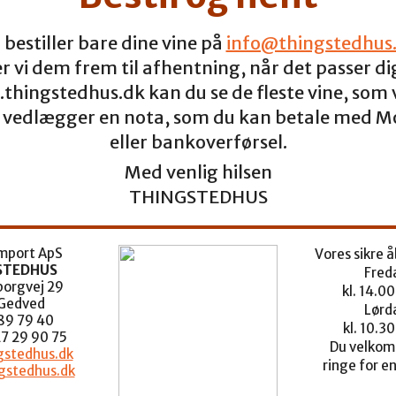
 bestiller bare dine vine på
info@thingstedhus
ler vi dem frem til afhentning, når det passer di
thingstedhus.dk kan du se de fleste vine, som v
Vi vedlægger en nota, som du kan betale med M
eller bankoverførsel.
Med venlig hilsen
THINGSTEDHUS
import ApS
Vores sikre å
STEDHUS
Fred
orgvej 29
kl. 14.00
Gedved
Lørd
 89 79 40
kl. 10.30
27 29 90 75
Du velkomm
stedhus.dk
ringe for en
gstedhus.dk