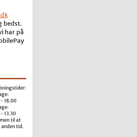
.dk
g bedst.
i har på
obilePay
bningstider:
age:
 - 18.00
age:
 - 13.30
en til at
 anden tid.