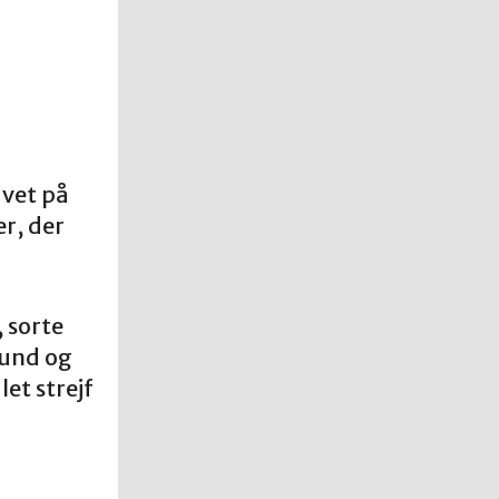
avet på
r, der
 sorte
rund og
et strejf