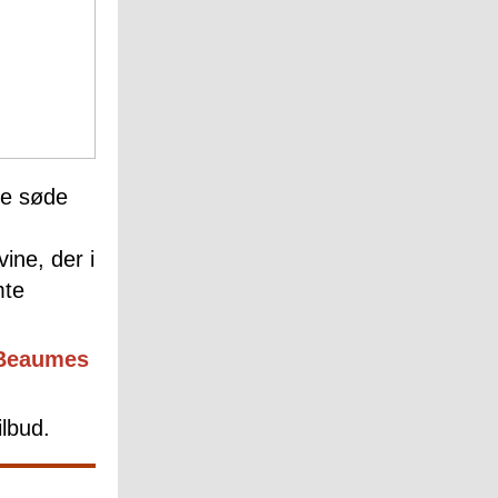
de søde
ne, der i
mte
Beaumes
lbud.