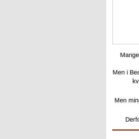
Mange 
Men i Be
kv
Men mind
Derf