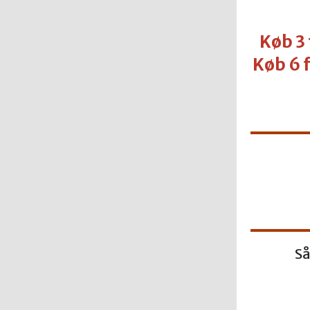
Køb 3 
Køb 6 f
Så