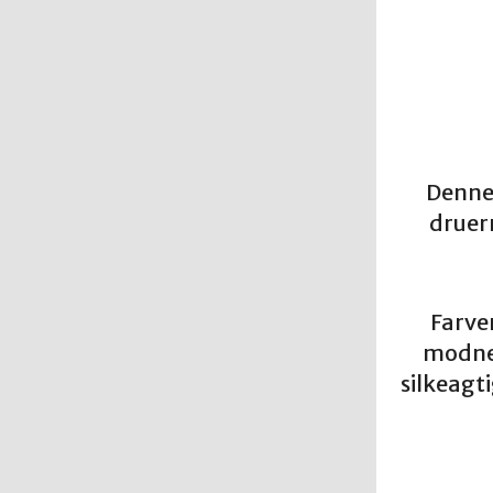
Denne 
druer
Farve
modne 
silkeagt