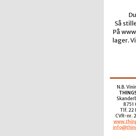
Du
Så stil
På www.
lager. 
N.B. Vin
THING
Skanderb
8751 
Tlf. 22
CVR-nr. 
www.thing
info@thin