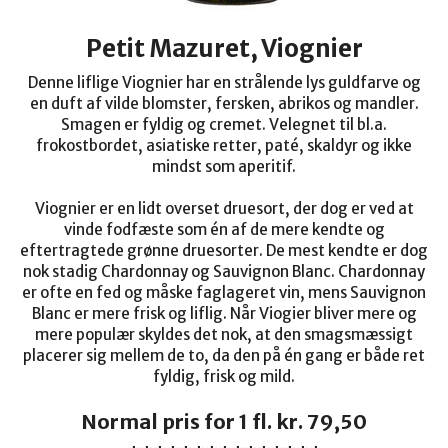
Petit Mazuret, Viognier
Denne liflige Viognier har en strålende lys guldfarve og
en duft af vilde blomster, fersken, abrikos og mandler.
Smagen er fyldig og cremet. Velegnet til bl.a.
frokostbordet, asiatiske retter, paté, skaldyr og ikke
mindst som aperitif.
Viognier er en lidt overset druesort, der dog er ved at
vinde fodfæste som én af de mere kendte og
eftertragtede grønne druesorter.
De mest kendte er dog
nok stadig Chardonnay og Sauvignon Blanc. Chardonnay
er ofte en fed og måske faglageret vin, mens Sauvignon
Blanc er mere frisk og liflig. Når
Viogier bliver mere og
mere populær skyldes det nok, at den smagsmæssigt
placerer sig mellem de to, da den på én gang er både ret
fyldig, frisk og mild.
Normal pris for 1 fl. kr. 79,50