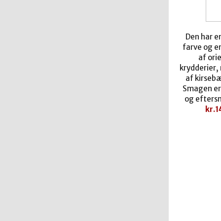
Den
har e
farve og e
af ori
krydderier
af kirseb
Smagen er 
og efters
kr.
1