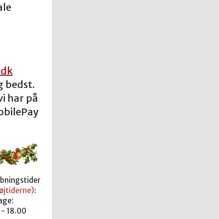
ale
.dk
g bedst.
i har på
obilePay
åbningstider
øjtiderne)
:
age:
 - 18.00