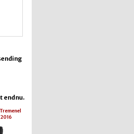
 sending
et endnu.
 Tremenel
 2016