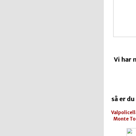
Vi har 
så er du
Valpolicel
Monte To