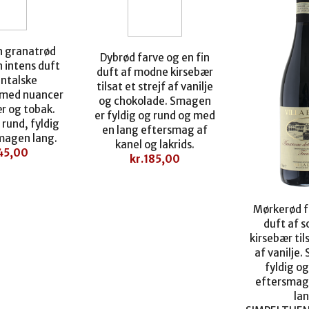
n granatrød
Dybrød farve og en fin
n intens duft
duft af modne kirsebær
entalske
tilsat et strejf af vanilje
, med nuancer
og chokolade. Smagen
ær og tobak.
er fyldig og rund og med
rund, fyldig
en lang eftersmag af
magen lang.
kanel og lakrids.
45,00
kr.
185,00
Mørkerød f
duft af 
kirsebær tils
af vanilje.
fyldig og
eftersma
lan