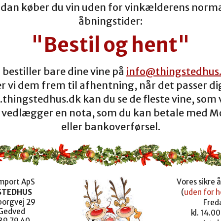
dan køber du vin uden for vinkælderens norm
åbningstider:
"Bestil og hent"
 bestiller bare dine vine på
info@thingstedhus
ler vi dem frem til afhentning, når det passer di
thingstedhus.dk kan du se de fleste vine, som v
Vi vedlægger en nota, som du kan betale med M
eller bankoverførsel.
import ApS
Vores sikre 
STEDHUS
(
uden for h
orgvej 29
Fred
Gedved
kl. 14.00
 89 79 40