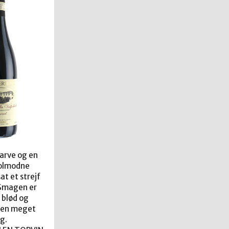
arve og en
solmodne
at et strejf
 Smagen er
 blød og
gen meget
g.