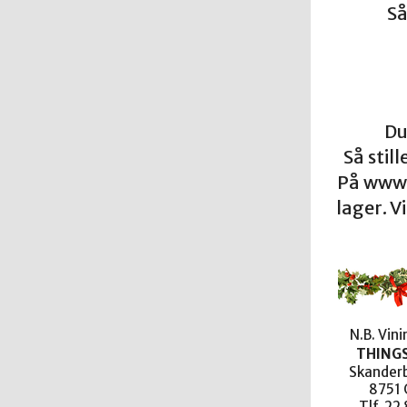
Så
Du
Så stil
På www.
lager. 
N.B. Vin
THING
Skanderb
8751 
Tlf. 22