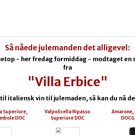
Så nåede julemanden det alligevel:
netop - her fredag formiddag - modtaget en
fra
"Villa Erbice"
 til italiensk vin til julemaden, så kan du nå d
la Superiore,
Valpolicella Ripasso
Amarone,
mbole DOC
Superiore DOC
DOCG