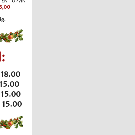
 EN TOPVIN
5,00
ig.
:
 18.00
 15.00
. 15.00
. 15.00