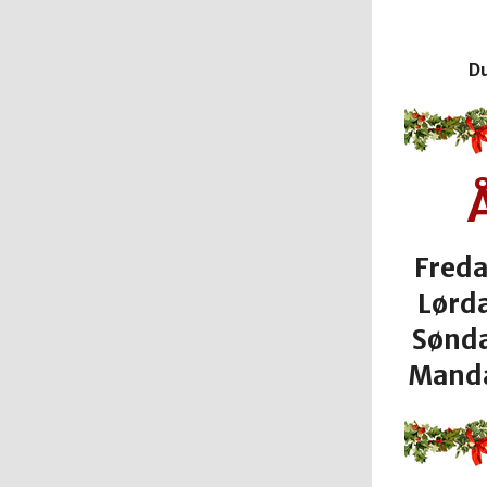
Du
Freda
Lørda
Søndag
Mandag