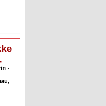
kke
.
in -
eau,