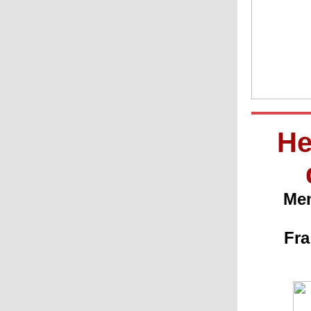
He
Men
Fra