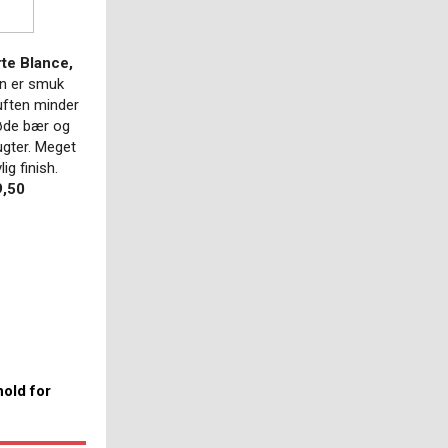
te Blance,
n er smuk
uften minder
øde bær og
ugter. Meget
lig finish.
9,50
old for