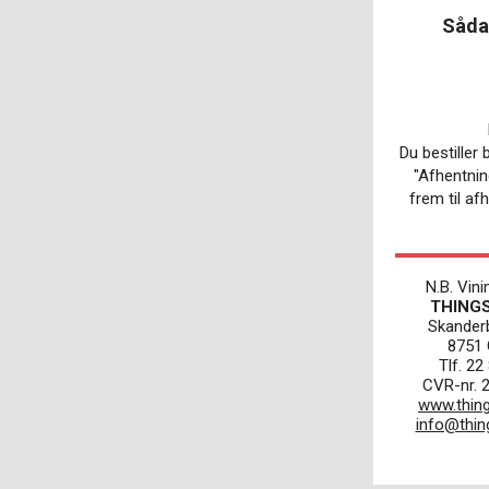
Sådan
Du bestiller 
"
Afhentnin
frem til af
N.B. Vin
THING
Skander
8751
Tlf. 22
CVR-nr. 
www.thin
info@thin