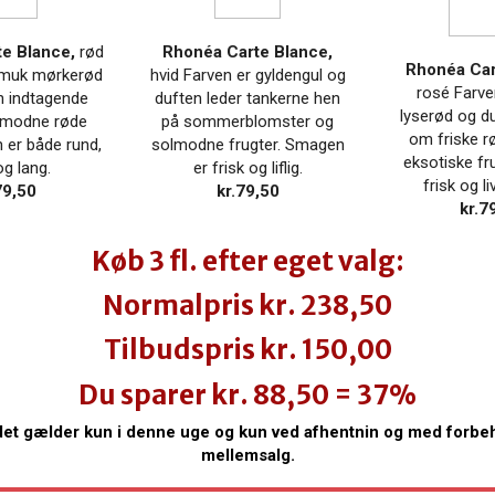
te Blance,
rød
Rhonéa Carte Blance,
Rhonéa Car
smuk mørkerød
hvid Farven er gyldengul og
rosé Farve
n indtagende
duften leder tankerne hen
lyserød og d
olmodne røde
på sommerblomster og
om friske r
 er både rund,
solmodne frugter. Smagen
eksotiske fr
og lang.
er frisk og liflig.
frisk og liv
79,50
kr.
79,50
kr.
7
Køb 3 fl. efter eget valg:
Normalpris kr. 238,50
Tilbudspris kr. 150,00
Du sparer kr. 88,50 = 37%
det gælder kun i denne uge og kun ved afhentnin og med forbeh
mellemsalg.