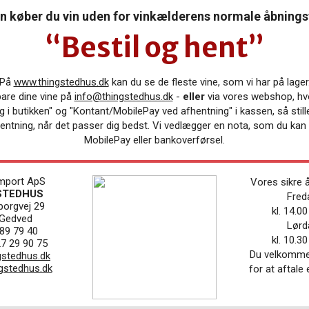
 køber du vin uden for vinkælderens normale åbnings
“Bestil og hent”
På
www.thingstedhus.dk
kan du se de fleste vine, som vi har på lager
bare dine vine på
info@thingstedhus.dk
-
eller
via vores webshop, hv
g i butikken" og "Kontant/MobilePay ved afhentning" i kassen,
så still
hentning, når det passer dig bedst. Vi vedlægger en nota, som du ka
MobilePay eller bankoverførsel.
import ApS
Vores sikre å
STEDHUS
Fred
borgvej 29
kl. 14.00
 Gedved
Lørd
 89 79 40
kl. 10.30
27 29 90 75
Du velkommen 
gstedhus.dk
gstedhus.dk
for at aftale 