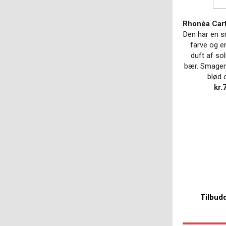
Rhonéa Car
Den har en 
farve og e
duft af s
bær. Smagen
blød 
kr.
Tilbud