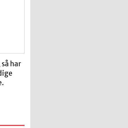
, så har
ldige
e.