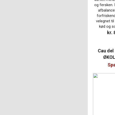
og fersken.
afbalance
forfrisken
velegnet til
kød og so
kr.
Cau del 
ØKOL
Spa