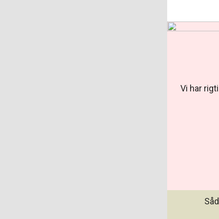
Vi har rig
Såd