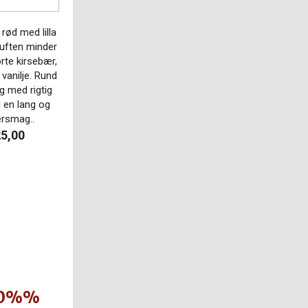
rød med lilla
duften minder
te kirsebær,
vanilje. Rund
 med rigtig
 en lang og
ersmag.
.
25,00
l 30%%