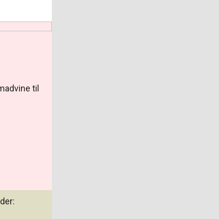
madvine til
der: