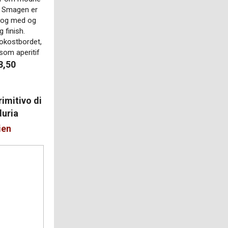
. Smagen er
k og med og
g finish.
rokostbordet,
 som aperitif
8,50
rimitivo di
uria
ien