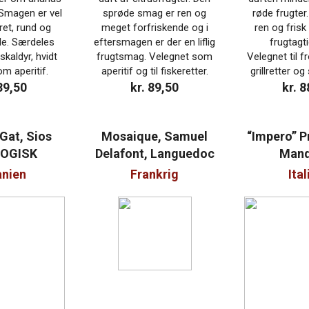
 Smagen er vel
sprøde smag er ren og
røde frugter
ret, rund og
meget forfriskende og i
ren og fris
de. Særdeles
eftersmagen er der en liflig
frugtagti
 skaldyr, hvidt
frugtsmag. Velegnet som
Velegnet til f
m aperitif.
aperitif og til fiskeretter.
grillretter og
 89,50
kr. 89,50
kr. 8
Gat, Sios
Mosaique, Samuel
“Impero” P
OGISK
Delafont, Languedoc
Mand
nien
Frankrig
Ital