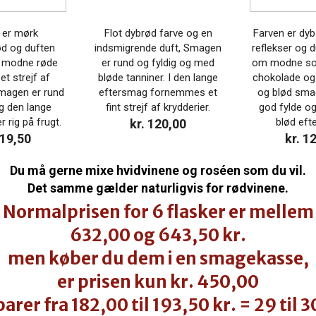
 er mørk
Flot dybrød farve og en
Farven er dyb 
ød og duften
indsmigrende duft, Smagen
reflekser og 
 modne røde
er rund og fyldig og med
om modne sor
t strejf af
bløde tanniner. I den lange
chokolade og 
Smagen er rund
eftersmag fornemmes et
og blød smag
g den lange
fint strejf af krydderier.
god fylde og
 rig på frugt.
blød eft
kr. 120,00
119,50
kr. 1
Du må gerne mixe hvidvinene og roséen som du vil.
Det samme gælder naturligvis for rødvinene.
Normalprisen for 6 flasker er mellem
632,00 og 643,50 kr.
men køber du dem i en smagekasse,
er prisen kun kr. 450,00
arer fra 182,00 til 193,50 kr. = 29 ti