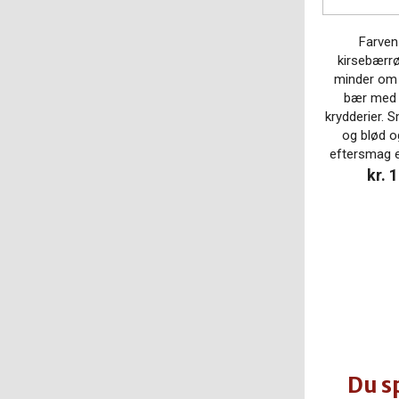
Farven
kirsebærr
minder om
bær med e
krydderier. 
og blød o
eftersmag er
kr. 
Du sp