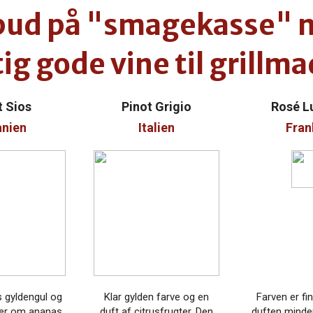
lbud på "smagekasse" 
tig gode vine til grillm
t Sios
Pinot Grigio
Rosé L
nien
Italien
Fran
s gyldengul og
Klar gylden farve og en
Farven er fi
der om ananas
duft af
citrusfrugter.
Den
duften mind