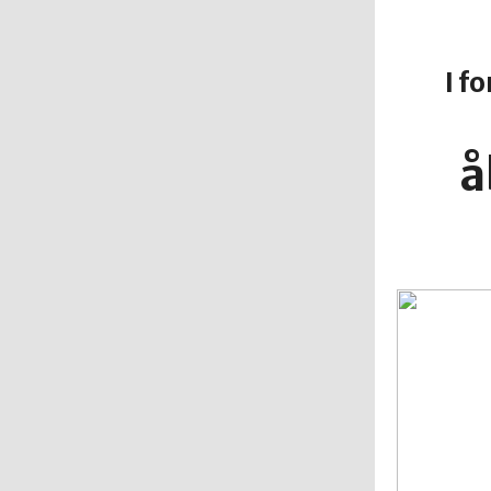
I f
å