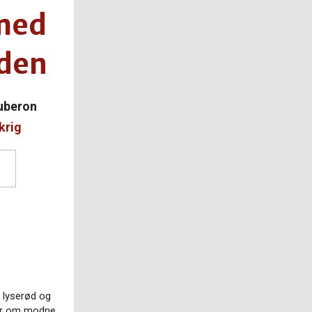
med
aden
uberon
krig
n lyserød og
er om modne