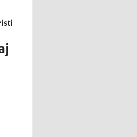
isti
aj