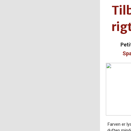
Ti
rig
Peti
Spa
Farven er ly
duften min