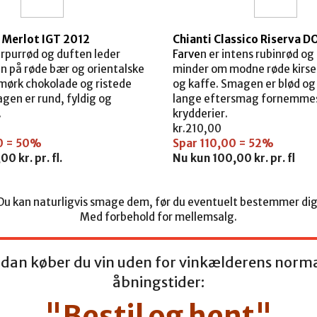
” Merlot IGT 2012
Chianti Classico Riserva 
urpurrød og duften leder
Farve
n er intens rubinrød og
n på røde bær og orientalske
minder om modne røde kirse
 mørk chokolade og ristede
og kaffe. Smagen er blød og 
gen er rund, fyldig og
lange eftersmag fornemmes
.
krydderier.
kr.
210,00
0 = 50%
Spar 110,00 = 52%
0 kr. pr. fl.
Nu kun 100,00 kr. pr. fl
Du kan naturligvis smage dem, før du eventuelt bestemmer dig
Med forbehold for mellemsalg.
dan køber du vin uden for vinkælderens norm
åbningstider:
"Bestil og hent"