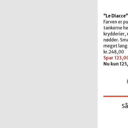
“Le Diacce
Farven er p
tankerne he
krydderier,
nødder. Sma
meget lang
kr.
248,00
Spar 123,0
Nu kun 125,0
Så