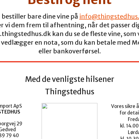
 bestiller bare dine vine på
info@thingstedhus
ler vi dem frem til afhentning, når det passer di
thingstedhus.dk kan du se de fleste vine, som v
Vi vedlægger en nota, som du kan betale med M
eller bankoverførsel.
Med de venligste hilsener
Thingstedhus
import ApS
Vores sikre 
STEDHUS
for detai
Fred
orgvej 29
kl. 14.00
Gedved
Lørd
 89 79 40
kl. 10.30