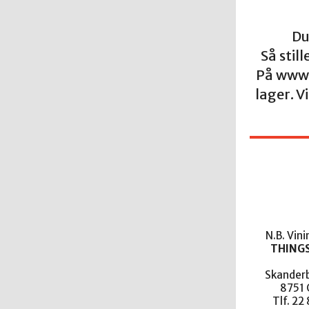
Du
Så stil
På www.
lager. 
N.B. Vin
THING
Skanderb
8751 
Tlf. 22