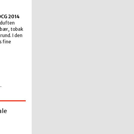
DOCG 2014
 duften
bær, tobak
rund. I den
 fine
.
ale