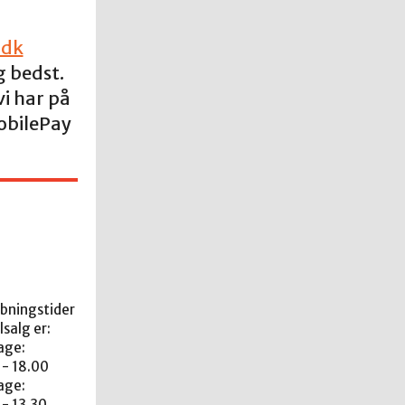
.dk
g bedst.
i har på
obilePay
åbningstider
lsalg er:
age:
 - 18.00
age:
 - 13.30