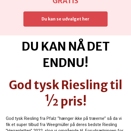
GRATIS
Du kan se udvalget her
DU KAN NÅ DET
ENDNU!
God tysk Riesling til
½ pris!
God tysk Riesling fra Pfalz ”hænger ikke på træerne” så da vi
fik et super tilbud fra Weegmüller på deres bedste Riesling
”Herrenletten” 2022, slog vi omgående til. Forudsætningen for