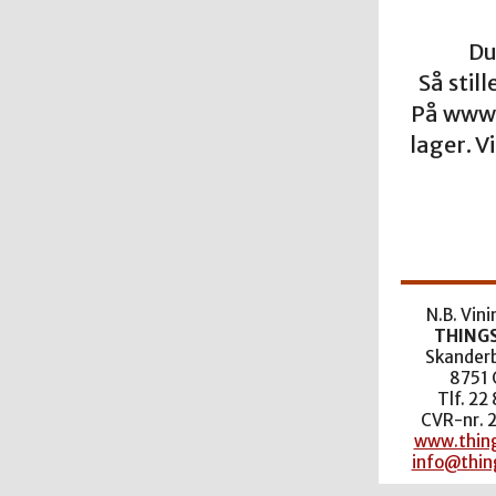
Du
Så stil
På www.
lager. 
N.B. Vin
THING
Skanderb
8751 
Tlf. 22
CVR-nr. 
www.thing
info@thin