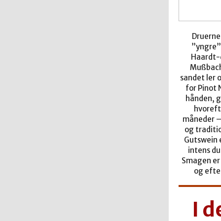
Druerne 
”yngre” 
Haardt-d
Mußbach 
sandet ler o
for Pinot 
hånden, g
hvoreft
måneder – 
og traditi
Gutswein e
intens du
Smagen er 
og eft
I 