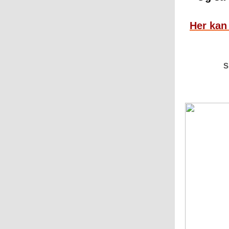
Her kan
S