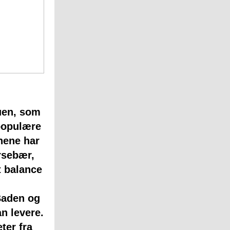
uen,
som
 populære
inene har
rsebær,
t balance
Baden og
n levere.
ter fra