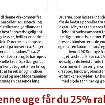
til denne vin kommer fra
Druerne, som høstes i hån
parceller i Mussbach- og
fra de bedste parceller fr
istrikterne. Jordbunden i
Lagen. Udbyttet reduceres f
består hovedsageligt af
løbet af vækstsæsonen fo
g løssler, hvilket er optimalt
særligt aromatiske druer. 
Noir. Druerne bliver høstet i
presses håndsorteres de e
æret på moset i ca. 3 uger,
og mosten kommer i små e
er den ”modnes” i ca. 21
hvoraf 50% er nye fr
skiftevis i brugte barriques
egetræsfade. Efter ca. 2
onelle fade. Spätburgunder
udvælges de bedste fade til
r kendetegnet af en fin og
som har
en finesserig arom
ft af kirsebær og hindbær.
kirsebær, hindbær, blomste
rund og med bløde tanniner
et fint kanelkrydderi. En h
ersmagen passende lang.
med bløde tanniner og go
denne uge får du 25% ra