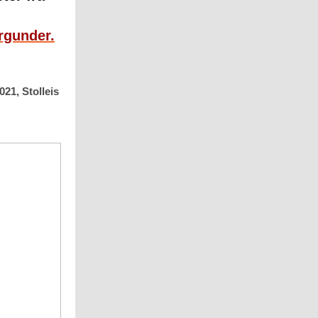
rgunder.
21, Stolleis