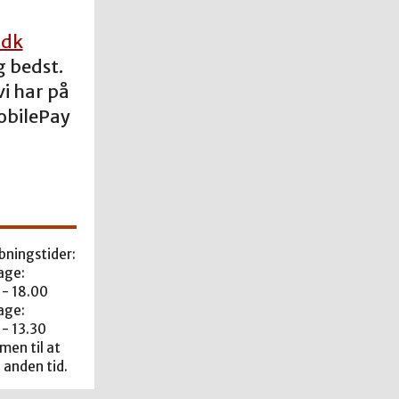
.dk
g bedst.
i har på
obilePay
bningstider:
age:
 - 18.00
age:
 - 13.30
en til at
 anden tid.