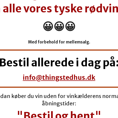
 alle vores tyske rødvin
😀😀😀
Med forbehold for mellemsalg.
Bestil allerede i dag på
info@thingstedhus.dk
dan køber du vin uden for vinkælderens norm
åbningstider:
"Bestil og hent"