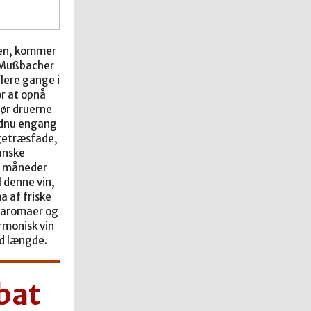
den, kommer
a Mußbacher
lere gange i
r at opnå
Før druerne
ndnu engang
getræsfade,
anske
4 måneder
 denne vin,
a af friske
raromaer og
armonisk vin
d længde.
bat