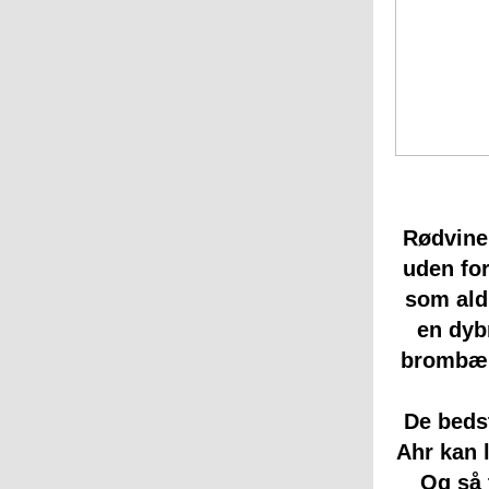
Rødvine
uden for
som aldr
en
dyb
brombær 
De beds
Ahr kan 
Og så 