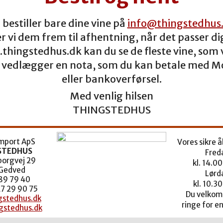
 bestiller bare dine vine på
info@thingstedhus
ler vi dem frem til afhentning, når det passer di
thingstedhus.dk kan du se de fleste vine, som v
Vi vedlægger en nota, som du kan betale med M
eller bankoverførsel.
Med venlig hilsen
THINGSTEDHUS
import ApS
Vores sikre å
STEDHUS
Fred
orgvej 29
kl. 14.00
Gedved
Lørd
 89 79 40
kl. 10.30
27 29 90 75
Du velkomm
stedhus.dk
ringe for en
gstedhus.dk