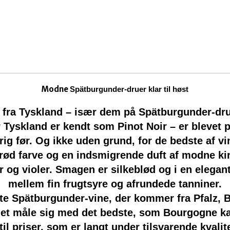
Modne
Spätburgunder
-druer klar til høst
 fra Tyskland – især dem på
Spätburgunder
-dr
 Tyskland er kendt som Pinot Noir – er blevet
ig før. Og ikke uden grund, for de bedste af v
rød farve og en indsmigrende duft af modne ki
og violer. Smagen er silkeblød og i en elegan
mellem fin frugtsyre og afrundede tanniner.
te Spätburgunder-vine, der kommer fra Pfalz, 
let måle sig med det bedste, som Bourgogne ka
til priser, som er langt under tilsvarende kvalite