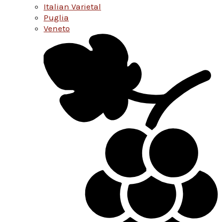
Italian Varietal
Puglia
Veneto