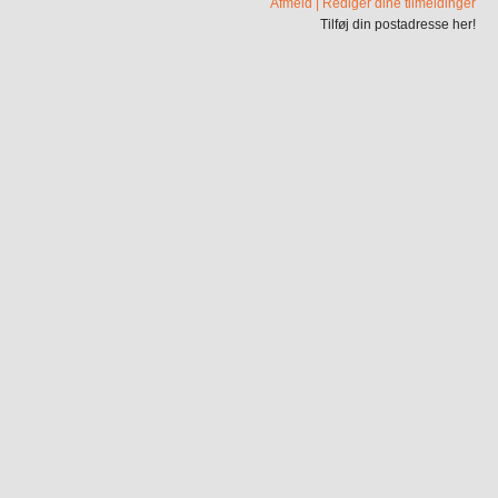
Afmeld
|
Rediger dine tilmeldinger
Tilføj din postadresse her!