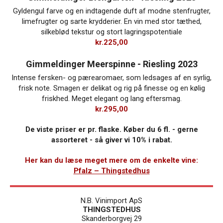
Gyldengul farve og en indtagende duft af modne stenfrugter,
limefrugter og sarte krydderier. En vin med stor tæthed,
silkeblød tekstur og stort lagringspotentiale
kr.
225,00
Gimmeldinger Meerspinne - Riesling 2023
Intense fersken- og pærearomaer, som ledsages af en syrlig,
frisk note. Smagen er delikat og rig på finesse og en kølig
friskhed. Meget elegant og lang eftersmag.
kr.
295,00
De viste priser er pr. flaske. Køber du 6 fl. - gerne
assorteret - så giver vi 10% i rabat.
Her kan du læse meget mere om de enkelte vine:
Pfalz – Thingstedhus
N.B. Vinimport ApS
THINGSTEDHUS
Skanderborgvej 29