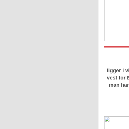
ligger i
vest for
man har 