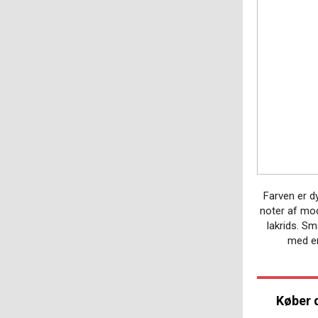
Farven er d
noter af mo
lakrids. Sm
med en
Køber 