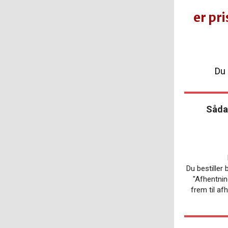
er pr
Du 
Sådan
Du bestiller 
"
Afhentnin
frem til af