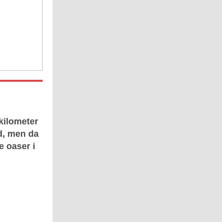
 kilometer
d, men da
e oaser i