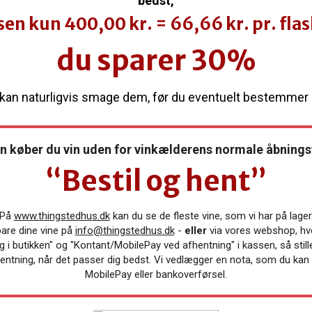
bedst,
isen kun 400,00 kr. = 66,66 kr. pr. flas
du sparer 30%
kan naturligvis smage dem, før du eventuelt bestemmer 
 køber du vin uden for vinkælderens normale åbnings
“Bestil og hent”
På
www.thingstedhus.dk
kan du se de fleste vine, som vi har på lager
bare dine vine på
info@thingstedhus.dk
-
eller
via vores webshop, hv
g i butikken" og "Kontant/MobilePay ved afhentning" i kassen,
så still
hentning, når det passer dig bedst. Vi vedlægger en nota, som du ka
MobilePay eller bankoverførsel.