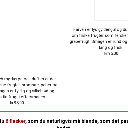
Farven er lys gyldengul og d
om friske frugter som ferske
grapefrugt. Smagen er rund o
lang og frisk.
kr.
95,00
yb mørkerød og i duften er der
dne frugter, brombær, peber og
agen er fyldig og silkeblød og
 fin frugt i eftersmagen.
kr.
95,00
du
6 flasker
, som du naturligvis må blande, som det pa