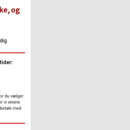
ke, og
dig.
tider:
.
or du vælger:
er vi vinene
n betale med