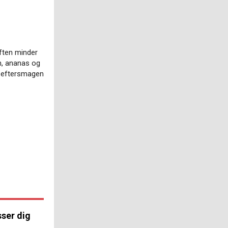
uften minder
n, ananas og
g eftersmagen
sser dig