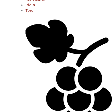
Rioja
Toro