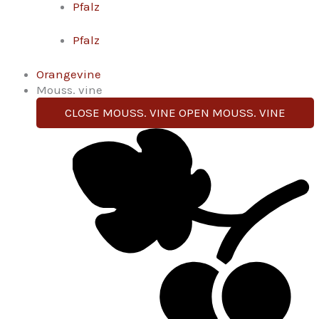
Pfalz
Pfalz
Orangevine
Mouss. vine
CLOSE MOUSS. VINE
OPEN MOUSS. VINE