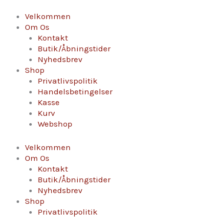
Gå
Bodega
til
Picos,
Velkommen
indholdet
Gregoriano
Om Os
Roble
Kontakt
antal
Butik/Åbningstider
Nyhedsbrev
Shop
Privatlivspolitik
Handelsbetingelser
Kasse
Kurv
Webshop
Velkommen
Om Os
Kontakt
Butik/Åbningstider
Nyhedsbrev
Shop
Privatlivspolitik