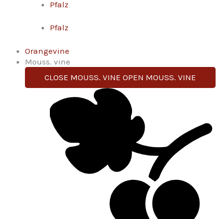
Pfalz
Pfalz
Orangevine
Mouss. vine
CLOSE MOUSS. VINE
OPEN MOUSS. VINE