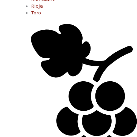
Rioja
Toro