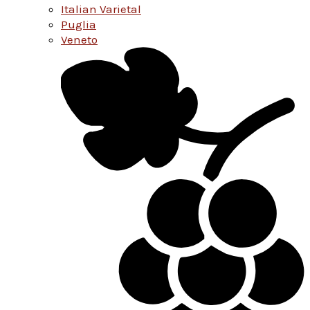
Italian Varietal
Puglia
Veneto