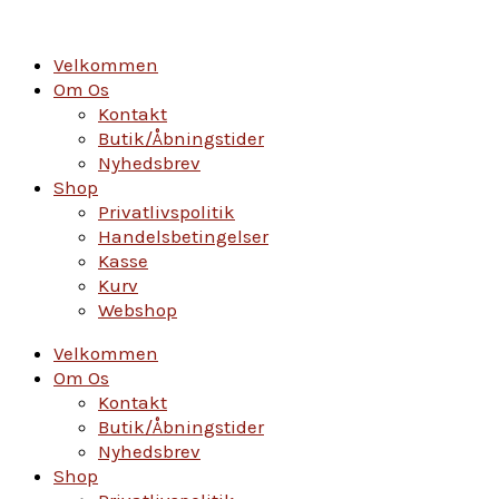
Gå
Sorteret
til
efter
indholdet
pris:
Velkommen
lav
Om Os
til
Kontakt
høj
Butik/Åbningstider
Nyhedsbrev
Shop
Privatlivspolitik
Handelsbetingelser
Kasse
Kurv
Webshop
Velkommen
Om Os
Kontakt
Butik/Åbningstider
Nyhedsbrev
Shop