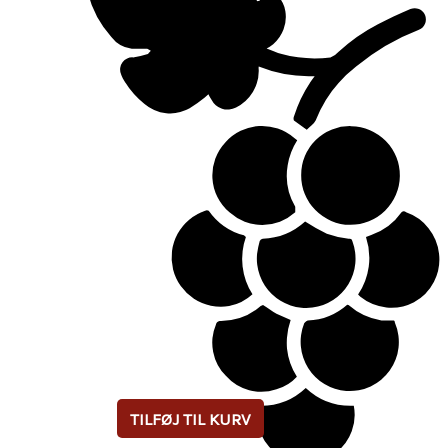
TILFØJ TIL KURV