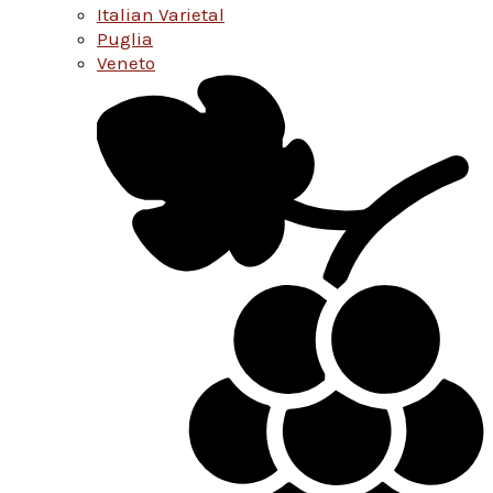
Italian Varietal
Puglia
Veneto