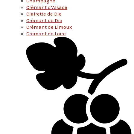
Champagne
Crémant d’Alsace
Clairette de Die
Crémant de Die
Crémant de Limoux
Cremant de Loire