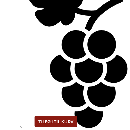
TILFØJ TIL KURV