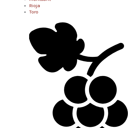
Rioja
Toro