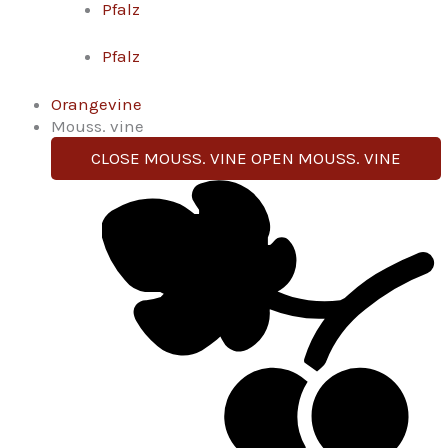
Pfalz
Pfalz
Orangevine
Mouss. vine
CLOSE MOUSS. VINE
OPEN MOUSS. VINE