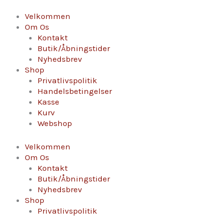
Gå
Crémant
til
d'Alsace
Velkommen
indholdet
fra
Om Os
Schaeffer-
Kontakt
Woerly
Butik/Åbningstider
antal
Nyhedsbrev
Shop
Privatlivspolitik
Handelsbetingelser
Kasse
Kurv
Webshop
Velkommen
Om Os
Kontakt
Butik/Åbningstider
Nyhedsbrev
Shop
Privatlivspolitik