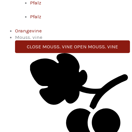
Pfalz
Pfalz
Orangevine
Mouss. vine
CLOSE MOUSS. VINE
OPEN MOUSS. VINE