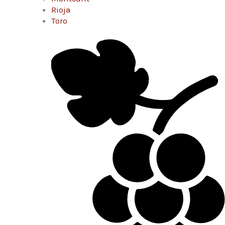
Rioja
Toro