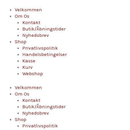
Gå
Algil
til
Expresion
Velkommen
indholdet
2021
Om Os
antal
Kontakt
Butik/Åbningstider
Nyhedsbrev
Shop
Privatlivspolitik
Handelsbetingelser
Kasse
Kurv
Webshop
Velkommen
Om Os
Kontakt
Butik/Åbningstider
Nyhedsbrev
Shop
Privatlivspolitik