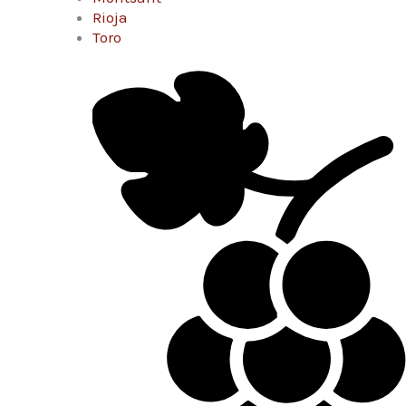
Rioja
Toro