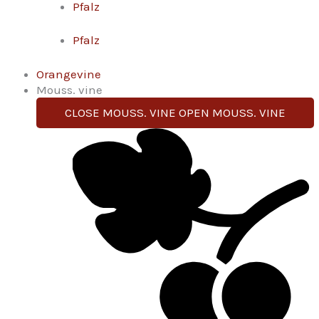
Pfalz
Pfalz
Orangevine
Mouss. vine
CLOSE MOUSS. VINE
OPEN MOUSS. VINE