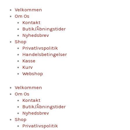
Gå
Champagne
til
Jean
Velkommen
indholdet
Pernet,
Om Os
Tradition
Kontakt
Brut
Butik/Åbningstider
antal
Nyhedsbrev
Shop
Privatlivspolitik
Handelsbetingelser
Kasse
Kurv
Webshop
Velkommen
Om Os
Kontakt
Butik/Åbningstider
Nyhedsbrev
Shop
Privatlivspolitik