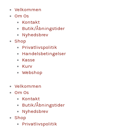
Gå
Clairette
til
de
Velkommen
indholdet
Die
Om Os
-
Kontakt
Belle
Butik/Åbningstider
de
Nyhedsbrev
rosée
Shop
antal
Privatlivspolitik
Handelsbetingelser
Kasse
Kurv
Webshop
Velkommen
Om Os
Kontakt
Butik/Åbningstider
Nyhedsbrev
Shop
Privatlivspolitik