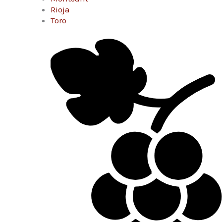
Rioja
Toro