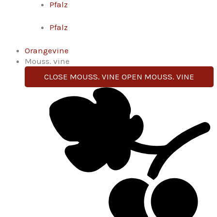
Pfalz
Pfalz
Orangevine
Mouss. vine
CLOSE MOUSS. VINE
OPEN MOUSS. VINE