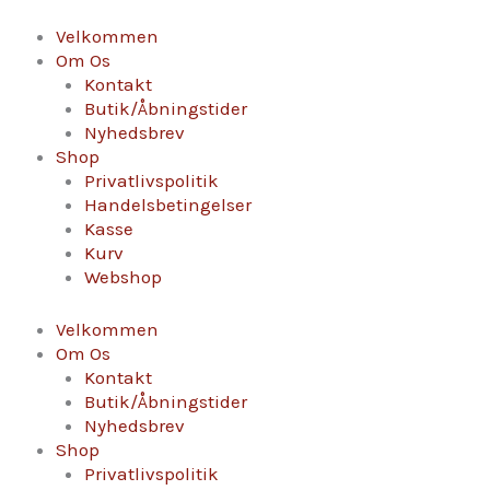
Gå
Clairette
til
de
Velkommen
indholdet
Die
Om Os
-
Kontakt
Cuvée
Butik/Åbningstider
Chambéran
Nyhedsbrev
antal
Shop
Privatlivspolitik
Handelsbetingelser
Kasse
Kurv
Webshop
Velkommen
Om Os
Kontakt
Butik/Åbningstider
Nyhedsbrev
Shop
Privatlivspolitik