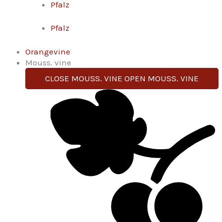
Pfalz
Pfalz
Orangevine
Mouss. vine
CLOSE MOUSS. VINE
OPEN MOUSS. VINE