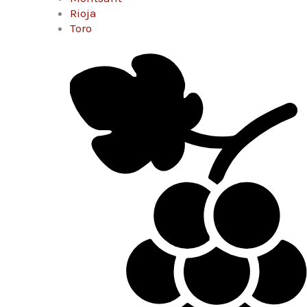
Rioja
Toro