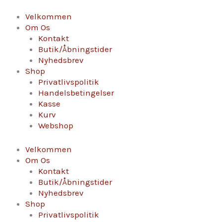
Gå
Moulin-
til
à-
Velkommen
indholdet
Vent
Om Os
“Domaine
Kontakt
de
Butik/Åbningstider
Rochegrès”,
Nyhedsbrev
Maison
Shop
Albert
Privatlivspolitik
Bichot
Handelsbetingelser
antal
Kasse
Kurv
Webshop
Velkommen
Om Os
Kontakt
Butik/Åbningstider
Nyhedsbrev
Shop
Privatlivspolitik