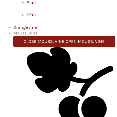
Pfalz
Pfalz
Orangevine
Mouss. vine
CLOSE MOUSS. VINE
OPEN MOUSS. VINE