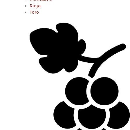
Rioja
Toro