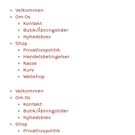
Gå
Peter
til
Stolleis
Velkommen
indholdet
-
Om Os
Riesling
Kontakt
2024
Butik/Åbningstider
antal
Nyhedsbrev
Shop
Privatlivspolitik
Handelsbetingelser
Kasse
Kurv
Webshop
Velkommen
Om Os
Kontakt
Butik/Åbningstider
Nyhedsbrev
Shop
Privatlivspolitik