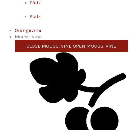
Pfalz
Pfalz
Orangevine
Mouss. vine
CLOSE MOUSS. VINE
OPEN MOUSS. VINE