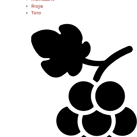
Rioja
Toro