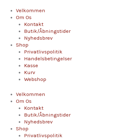
Gå
Rasteau
til
"Tradition"
Velkommen
indholdet
-
Om Os
Cave
Kontakt
de
Butik/Åbningstider
Rhonea
Nyhedsbrev
antal
Shop
Privatlivspolitik
Handelsbetingelser
Kasse
Kurv
Webshop
Velkommen
Om Os
Kontakt
Butik/Åbningstider
Nyhedsbrev
Shop
Privatlivspolitik