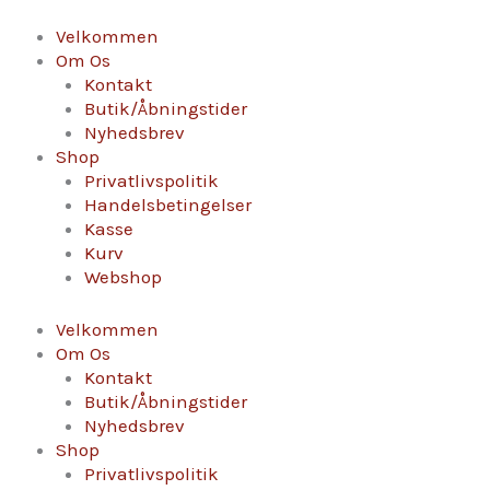
Gå
Rhonéa
til
Carte
Velkommen
indholdet
Blance
Om Os
HVID
Kontakt
-
Butik/Åbningstider
Alkoholfri
Nyhedsbrev
antal
Shop
Privatlivspolitik
Handelsbetingelser
Kasse
Kurv
Webshop
Velkommen
Om Os
Kontakt
Butik/Åbningstider
Nyhedsbrev
Shop
Privatlivspolitik