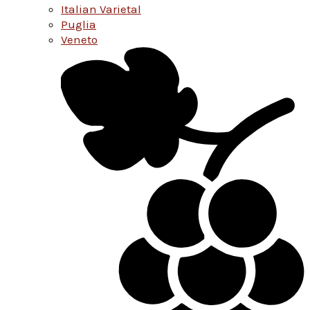
Italian Varietal
Puglia
Veneto