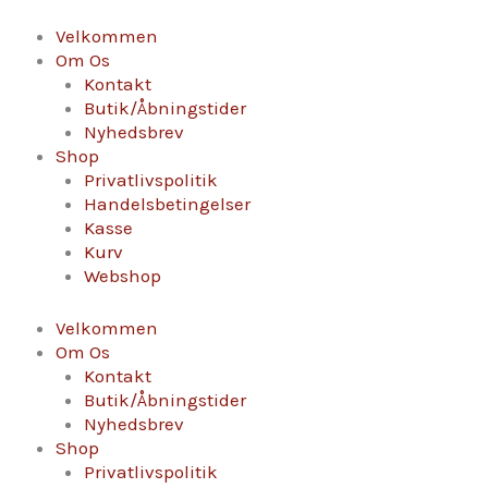
Gå
Ter'Raz,
til
Hvid
Velkommen
indholdet
antal
Om Os
Kontakt
Butik/Åbningstider
Nyhedsbrev
Shop
Privatlivspolitik
Handelsbetingelser
Kasse
Kurv
Webshop
Velkommen
Om Os
Kontakt
Butik/Åbningstider
Nyhedsbrev
Shop
Privatlivspolitik