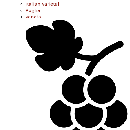
Italian Varietal
Puglia
Veneto