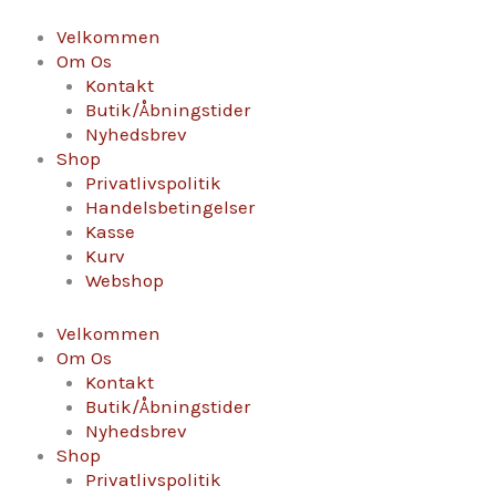
Gå
Bourgogne
til
Chardonnay
Velkommen
indholdet
-
Om Os
Andre
Kontakt
Montessuy
Butik/Åbningstider
antal
Nyhedsbrev
Shop
Privatlivspolitik
Handelsbetingelser
Kasse
Kurv
Webshop
Velkommen
Om Os
Kontakt
Butik/Åbningstider
Nyhedsbrev
Shop
Privatlivspolitik