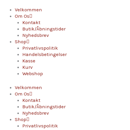
Gå
Les
til
Demoiselles,
Velkommen
indholdet
IGP
Om Os
Gard
Kontakt
-
Butik/Åbningstider
Rosé
Nyhedsbrev
antal
Shop
Privatlivspolitik
Handelsbetingelser
Kasse
Kurv
Webshop
Velkommen
Om Os
Kontakt
Butik/Åbningstider
Nyhedsbrev
Shop
Privatlivspolitik