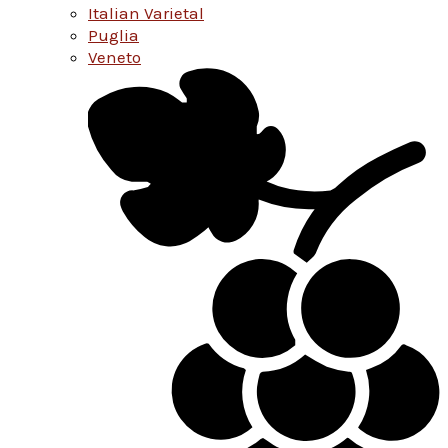
Italian Varietal
Puglia
Veneto