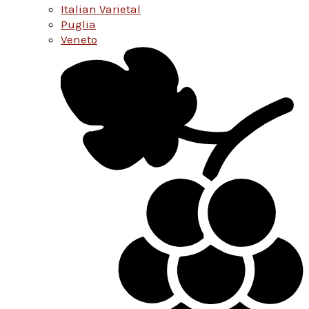
Italian Varietal
Puglia
Veneto